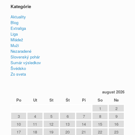
Kategórie
Aktuality
Blog
Extraliga
Liga
Mládež
Muži
Nezaradené
Slovenský pohár
Sumár výsledkov
Švédsko
Zo sveta
august 2026
Po
Ut
St
Št
Pi
So
Ne
1
2
3
4
5
6
7
8
9
10
11
12
13
14
15
16
17
18
19
20
21
22
23