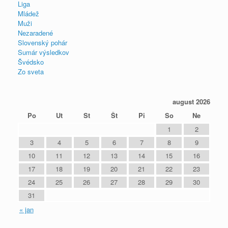
Liga
Mládež
Muži
Nezaradené
Slovenský pohár
Sumár výsledkov
Švédsko
Zo sveta
august 2026
Po
Ut
St
Št
Pi
So
Ne
1
2
3
4
5
6
7
8
9
10
11
12
13
14
15
16
17
18
19
20
21
22
23
24
25
26
27
28
29
30
31
« jan