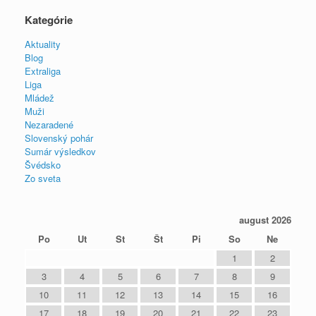
Kategórie
Aktuality
Blog
Extraliga
Liga
Mládež
Muži
Nezaradené
Slovenský pohár
Sumár výsledkov
Švédsko
Zo sveta
august 2026
Po
Ut
St
Št
Pi
So
Ne
1
2
3
4
5
6
7
8
9
10
11
12
13
14
15
16
17
18
19
20
21
22
23