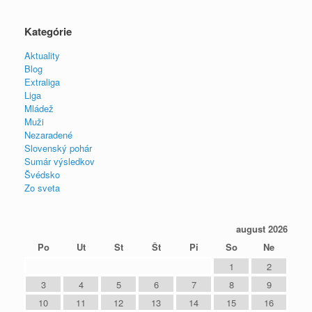
Kategórie
Aktuality
Blog
Extraliga
Liga
Mládež
Muži
Nezaradené
Slovenský pohár
Sumár výsledkov
Švédsko
Zo sveta
august 2026
Po
Ut
St
Št
Pi
So
Ne
1
2
3
4
5
6
7
8
9
10
11
12
13
14
15
16